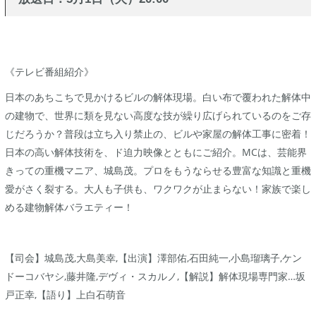
《テレビ番組紹介》
日本のあちこちで見かけるビルの解体現場。白い布で覆われた解体中
の建物で、世界に類を見ない高度な技が繰り広げられているのをご存
じだろうか？普段は立ち入り禁止の、ビルや家屋の解体工事に密着！
日本の高い解体技術を、ド迫力映像とともにご紹介。MCは、芸能界
きっての重機マニア、城島茂。プロをもうならせる豊富な知識と重機
愛がさく裂する。大人も子供も、ワクワクが止まらない！家族で楽し
める建物解体バラエティー！
【司会】城島茂,大島美幸,【出演】澤部佑,石田純一,小島瑠璃子,ケン
ドーコバヤシ,藤井隆,デヴィ・スカルノ,【解説】解体現場専門家…坂
戸正幸,【語り】上白石萌音