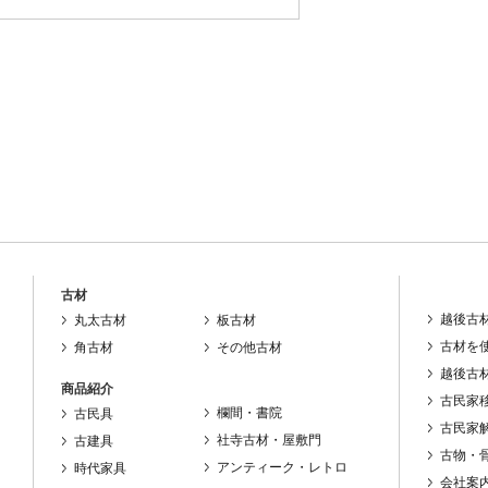
古材
越後古
丸太古材
板古材
古材を
角古材
その他古材
越後古
商品紹介
古民家移
欄間・書院
古民具
古民家
社寺古材・屋敷門
古建具
古物・
アンティーク・レトロ
時代家具
会社案