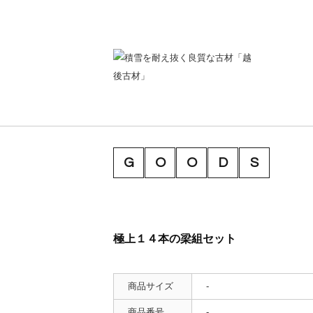
G
O
O
D
S
極上１４本の梁組セット
商品サイズ
-
商品番号
-