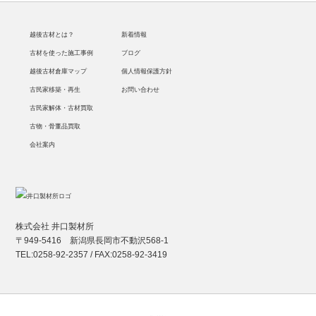
越後古材とは？
新着情報
古材を使った施工事例
ブログ
越後古材倉庫マップ
個人情報保護方針
古民家移築・再生
お問い合わせ
古民家解体・古材買取
古物・骨董品買取
会社案内
株式会社 井口製材所
〒949-5416 新潟県長岡市不動沢568-1
TEL:0258-92-2357 / FAX:0258-92-3419