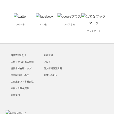
ツイート
いいね！
シェアする
ブックマーク
越後古材とは？
新着情報
古材を使った施工事例
ブログ
越後古材倉庫マップ
個人情報保護方針
古民家移築・再生
お問い合わせ
古民家解体・古材買取
古物・骨董品買取
会社案内